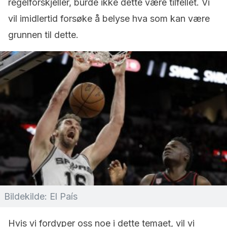
regelforskjeller, burde ikke dette være tilfellet. Vi
vil imidlertid forsøke å belyse hva som kan være
grunnen til dette.
Bildekilde: El País
Hvis vi fordyper oss noe i dette temaet, vil vi